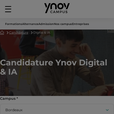
Menu
principal
Formations
Alternance
Admission
Nos campus
Entreprises
Accueil
Candidature
Digital & IA
Candidature Ynov Digital
& IA
Campus