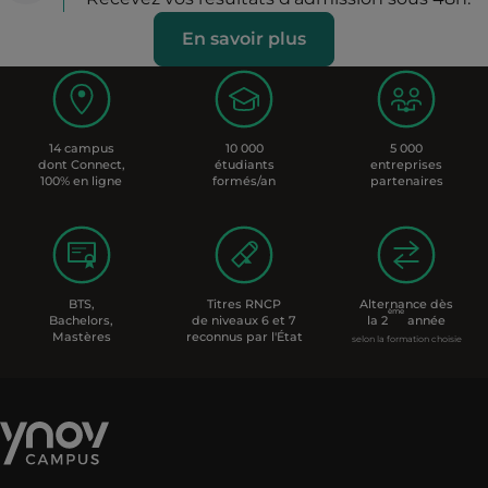
En savoir plus
14 campus
10 000
5 000
dont Connect,
étudiants
entreprises
100% en ligne
formés/an
partenaires
BTS,
Titres RNCP
Alternance dès
ème
Bachelors,
de niveaux 6 et 7
la 2
année
Mastères
reconnus par l'État
selon la formation choisie