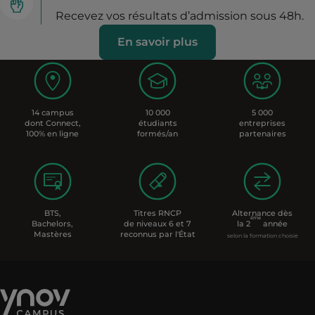
Recevez vos résultats d’admission sous 48h.
En savoir plus
14 campus
10 000
5 000
dont Connect,
étudiants
entreprises
100% en ligne
formés/an
partenaires
BTS,
Titres RNCP
Alternance dès
ème
Bachelors,
de niveaux 6 et 7
la 2
année
Mastères
reconnus par l'État
selon la formation choisie