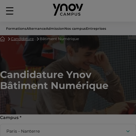
Menu
principal
Formations
Alternance
Admission
Nos campus
Entreprises
Accueil
Candidature
Bâtiment Numérique
Candidature Ynov
Bâtiment Numérique
Campus