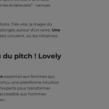
onnes‑éclaireuses” - venues
ons. Très vite, la magie du
rolongés autour d’un verre.
Une
s circulent, où les initiatives
 du pitch ! Lovely
en
essentiel aux femmes qui,
 conçu une plateforme intuitive
d'experts pour transformer
t accessible aux hommes
en.