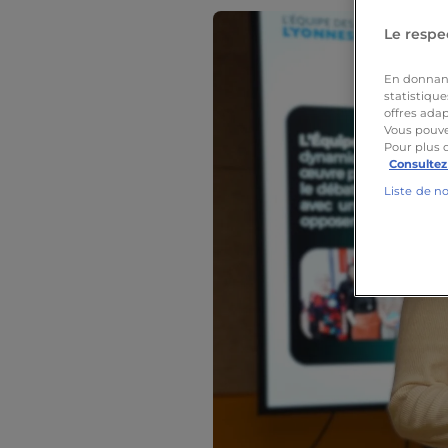
Le respec
En donnant 
statistique
offres adap
Vous pouve
Pour plus 
Consultez
Liste de n