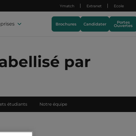
Ymatch
Extranet
Ecole
Portes
prises
Brochures
Candidater
Ouvertes
abellisé par
ets étudiants
Notre équipe