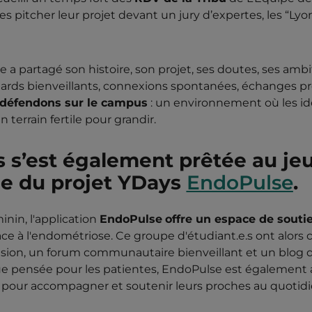
s pitcher leur projet devant un jury d’expertes, les “Ly
 partagé son histoire, son projet, ses doutes, ses ambiti
egards bienveillants, connexions spontanées, échanges p
 défendons sur le campus
: un environnement où les idée
 terrain fertile pour grandir.
 s’est également prêtée au jeu
e du projet YDays
EndoPulse
.
nin, l'application
EndoPulse
offre un espace de souti
ce à l'endométriose. Ce groupe d'étudiant.e.s ont alors
ision, un forum communautaire bienveillant et un blog 
 que pensée pour les patientes, EndoPulse est égalemen
pour accompagner et soutenir leurs proches au quotidi