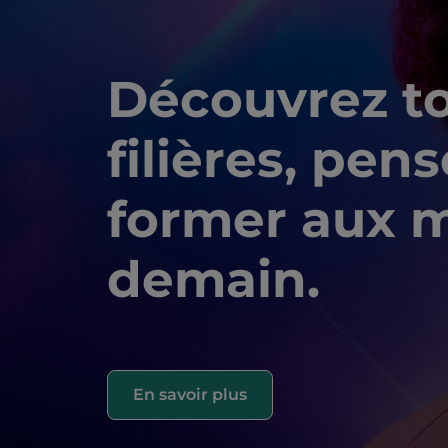
Découvrez t
filières, pen
former aux m
demain.
En savoir plus