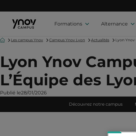
Formations
Alternance
Accueil
Les campus Ynov
Campus Ynov Lyon
Actualités
Lyon Ynov 
Lyon Ynov Campus
L’Équipe des Ly
Publié le
28/01/2026
Découvrez notre campus