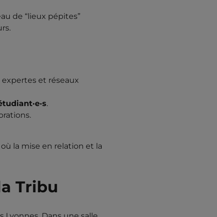
au de “lieux pépites”
rs.
 expertes et réseaux
étudiant·e·s
.
orations.
où la mise en relation et la
a Tribu
s Lyonnes. Dans une salle