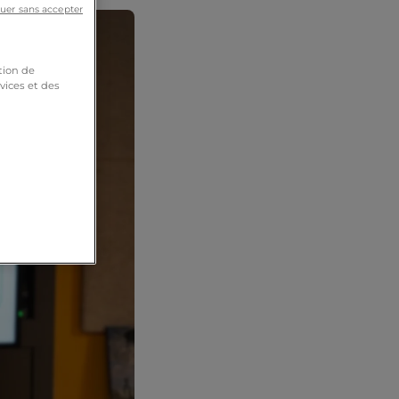
uer sans accepter
tion de
vices et des