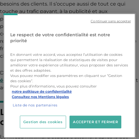
besoins des clients. Il s’occupe aussi de tout ce qui
touche au trafic payant, à la publicité et aux
partenariats. Le chargé de référencement est un vrai
Continuer sans accepter
passionné d’Internet. Il mène une veille informative
constante, notamment par rapport aux moteurs de
Le respect de votre confidentialité est notre
priorité
recherche, et analyse régulièrement les statistiques de
fréquentation et de conversion des sites dont il a la
En donnant votre accord, vous acceptez l’utilisation de cookies
charge.
qui permettent la réalisation de statistiques de visites pour
améliorer votre expérience utilisateur, vous proposer des services
et des offres adaptées.
Découvrez toutes les formations de notre
Vous pouvez modifier vos paramètres en cliquant sur “Gestion
école YNOV Campus en marketing digital
qui mènent
des cookies”.
Pour plus d’informations, vous pouvez consulter
au poste de chargé de référencement !
notre politique de confidentialité
Consultez nos Mentions légales
Liste de nos partenaires
Les études pour devenir
chargé de référencement
Gestion des cookies
ACCEPTER ET FERMER
Le niveau minimal d’études à atteindre après le bac