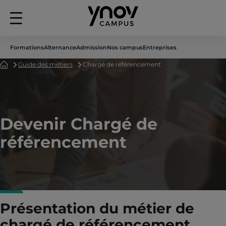
Menu
principal
Formations
Alternance
Admission
Nos campus
Entreprises
Accueil
Guide des métiers
Chargé de référencement
Devenir Chargé de
référencement
Présentation du métier de
chargé de référencement