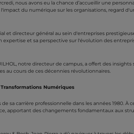
edi, nous avons eu la chance d’accueillir une personnal
l'impact du numérique sur les organisations, regard d'u
et directeur général au sein d'entreprises prestigieuse
 expertise et sa perspective sur l'évolution des entrep
HOL, notre directeur de campus, a offert des insights su
es au cours de ces décennies révolutionnaires.
s Transformations Numériques
e sa carrière professionnelle dans les années 1980. À 
ce, apportant des changements fondamentaux aux struc
eroy & Boch, Jean-Pierre a dû naviguer à travers les déb