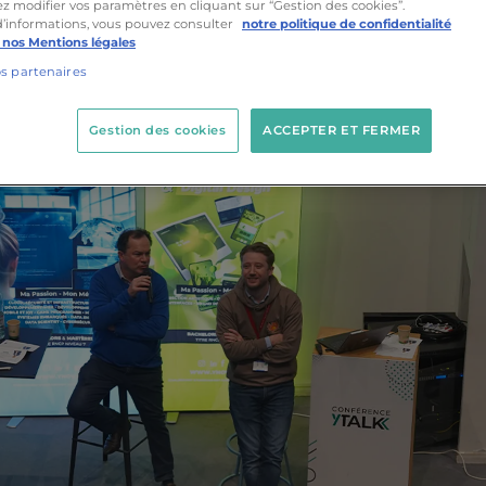
z modifier vos paramètres en cliquant sur “Gestion des cookies”.
Nos formations
Actualités
Nos étudiants
Proj
d’informations, vous pouvez consulter
notre politique de confidentialité
 nos Mentions légales
os partenaires
Gestion des cookies
ACCEPTER ET FERMER