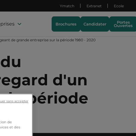
Ymatch
Extranet
Ecole
Portes
prises
Brochures
Candidater
Ouvertes
geant de grande entreprise sur la période 1980 - 2020
 du
regard d'un
r la période
uer sans accepter
tion de
vices et des