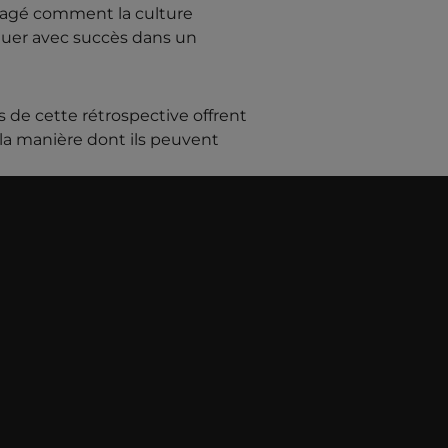
rtagé comment la culture
guer avec succès dans un
s de cette rétrospective offrent
 la manière dont ils peuvent