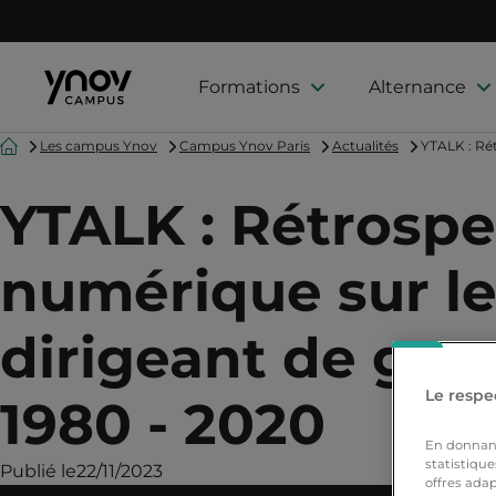
Formations
Alternance
Accueil
Les campus Ynov
Campus Ynov Paris
Actualités
YTALK : Rét
YTALK : Rétrospe
numérique sur le
dirigeant de gra
Le respec
1980 - 2020
En donnant 
statistique
Publié le
22/11/2023
offres adap