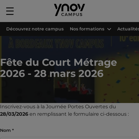
Menu
principal
Accueil
Les campus Ynov
Campus Ynov Bordeaux
Evènements
Fêt
Découvrez notre campus
Nos formations
Actualité
Fête du Court Métrage
2026 - 28 mars 2026
Inscrivez-vous à la Journée Portes Ouvertes du
28/03/2026
en remplissant le formulaire ci-dessous :
Nom