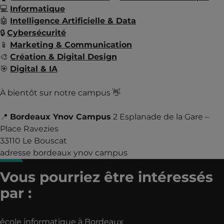
💻
Informatique
🤖
Intelligence Artificielle & Data
🔒
Cybersécurité
📱
Marketing & Communication
🎨
Création & Digital Design
🎯
Digital & IA
À bientôt sur notre campus 👋
📍
Bordeaux Ynov Campus
2 Esplanade de la Gare –
Place Ravezies
33110 Le Bouscat
adresse bordeaux ynov campus
Vous pourriez être intéressés
par :
école informatique à Bordeaux