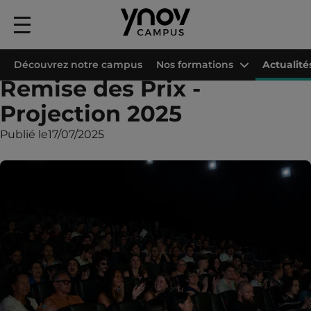
Menu
principal
Accueil
Les campus Ynov
Campus Ynov Bordeaux
Actualités
Remise
Découvrez notre campus
Nos formations
Actualité
Remise des Prix -
Projection 2025
Publié le
17/07/2025