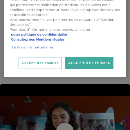
En donnant votre accord, vous acceptez l’utilisation de cookies
qui permettent la réalisation de statistiques de visites pour
améliorer votre expérience utilisateur, vous proposer des services
et des offres adaptées.
Vous pouvez modifier vos paramètres en cliquant sur “Gestion
des cookies”.
Pour plus d’informations, vous pouvez consulter
notre politique de confidentialité
Consultez nos Mentions légales
Liste de nos partenaires
Gestion des cookies
ACCEPTER ET FERMER