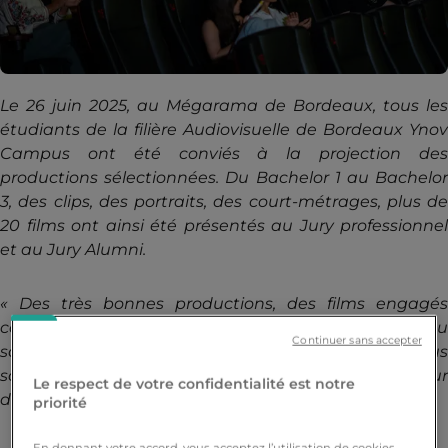
Le 26 juin 2025, au Mégarama de Bordeaux, tous les
étudiants de la filière Audiovisuelle de Bordeaux Ynov
Campus ont été conviés à la projection des
productions sélectionnées. Du Bachelor 1 au Bachelor
3, des clips, des portraits, des court-métrages, plus de
20 films ont ainsi été présentés au Jury professionnel
et au Jury Alumni.
« Des très bonnes productions, des films engagés
comme d’une grande maitrise technique ou
Continuer sans accepter
scénaristique, des étudiants à un haut niveau, nous
sommes très fiers d’eux ! » Kader Kholkhal, Directeur
Le respect de votre confidentialité est notre
d’établissement de Bordeaux Ynov Campus.
priorité