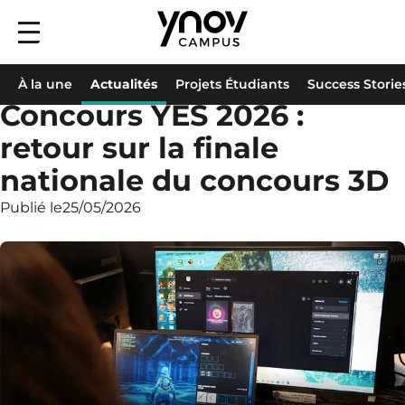
Menu
principal
Accueil
À la une
Actualités
Concours YES 2026 : retour sur la finale na
À la une
Actualités
Projets Étudiants
Success Storie
Concours YES 2026 :
retour sur la finale
nationale du concours 3D
Publié le
25/05/2026