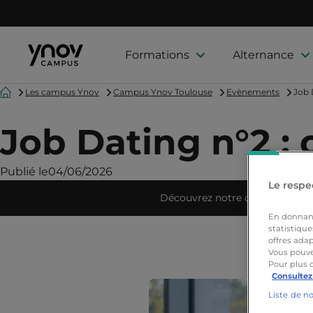
Formations
Alternance
Accueil
Les campus Ynov
Campus Ynov Toulouse
Evènements
Job 
Job Dating n°2 : 
Publié le
04/06/2026
Le respec
Découvrez notre campus
En donnant 
statistique
offres adap
Vous pouve
Pour plus 
Consultez
Liste de n