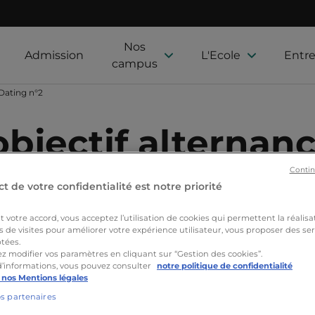
Nos
Admission
L'Ecole
Entre
campus
Dating n°2
objectif alternan
Contin
t de votre confidentialité est notre priorité
Nos formations
Actualités
Nos étudiants
Proj
votre accord, vous acceptez l’utilisation de cookies qui permettent la réalisa
s de visites pour améliorer votre expérience utilisateur, vous proposer des ser
tées.
z modifier vos paramètres en cliquant sur “Gestion des cookies”.
d’informations, vous pouvez consulter
notre politique de confidentialité
 nos Mentions légales
os partenaires