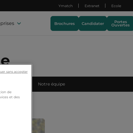
Ymatch
Extranet
Ecole
Portes
prises
Brochures
Candidater
Ouvertes
ce
uer sans accepter
ets étudiants
Notre équipe
tion de
vices et des