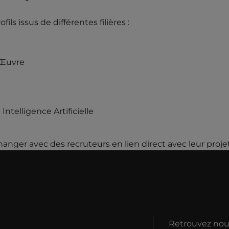
ls issus de différentes filières :
d’Œuvre
ntelligence Artificielle
anger avec des recruteurs en lien direct avec leur projet
Retrouvez nous