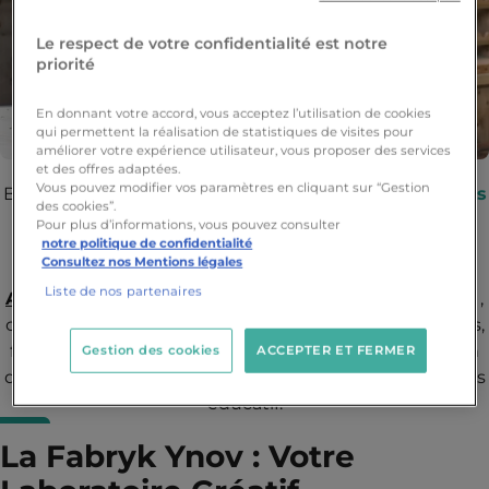
Le respect de votre confidentialité est notre
priorité
En donnant votre accord, vous acceptez l’utilisation de cookies
qui permettent la réalisation de statistiques de visites pour
améliorer votre expérience utilisateur, vous proposer des services
et des offres adaptées.
Vous pouvez modifier vos paramètres en cliquant sur “Gestion
Bienvenue à
la Fabryk
chez
Strasbourg Ynov Campus
des cookies”.
, le lieu où l'art rencontre l'artisanat. Découvrez ces
Pour plus d’informations, vous pouvez consulter
notre politique de confidentialité
mercredis spéciaux, plusieurs fois par an, où les
Consultez nos Mentions légales
étudiants en
Liste de nos partenaires
Architecture d'intérieur et Bâtiment du Numérique
,
collaborent avec des artisans locaux. Sculpture du bois,
forge du métal, création avec le verre : une immersion
Gestion des cookies
ACCEPTER ET FERMER
dans les métiers artisanaux qui enrichira votre parcours
éducatif.
La Fabryk Ynov : Votre