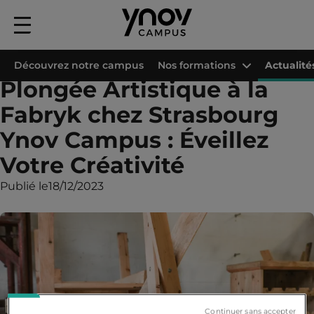
Menu
principal
Accueil
Les campus Ynov
Campus Ynov Strasbourg
Actualités
Plong
Découvrez notre campus
Nos formations
Actualité
Plongée Artistique à la
Fabryk chez Strasbourg
Ynov Campus : Éveillez
Votre Créativité
Publié le
18/12/2023
Continuer sans accepter