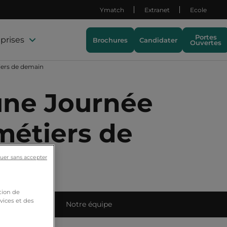
Ymatch
Extranet
Ecole
Portes
prises
Brochures
Candidater
Ouvertes
iers de demain
une Journée
métiers de
uer sans accepter
tion de
vices et des
ets étudiants
Notre équipe