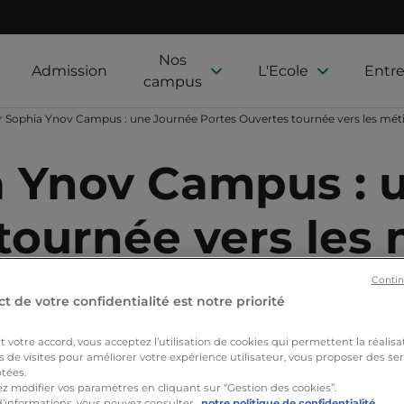
Nos
Admission
L'Ecole
Entre
campus
r Sophia Ynov Campus : une Journée Portes Ouvertes tournée vers les mét
a Ynov Campus : 
tournée vers les 
Contin
t de votre confidentialité est notre priorité
votre accord, vous acceptez l’utilisation de cookies qui permettent la réalisa
s de visites pour améliorer votre expérience utilisateur, vous proposer des ser
Nos formations
Actualités
Nos étudiants
Proj
tées.
z modifier vos paramètres en cliquant sur “Gestion des cookies”.
d’informations, vous pouvez consulter
notre politique de confidentialité