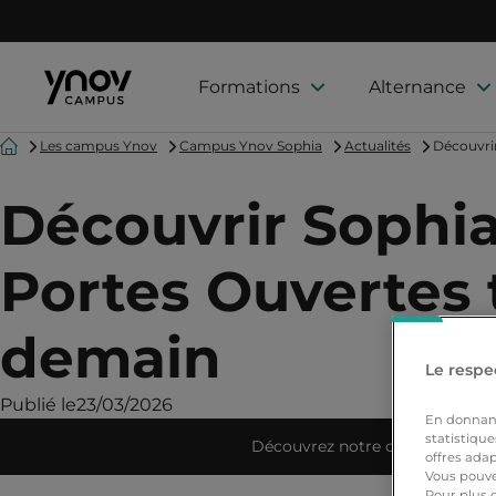
Formations
Alternance
Accueil
Les campus Ynov
Campus Ynov Sophia
Actualités
Découvri
Découvrir Sophi
Portes Ouvertes 
demain
Le respec
Publié le
23/03/2026
En donnant 
statistique
Découvrez notre campus
offres adap
Vous pouve
Pour plus 