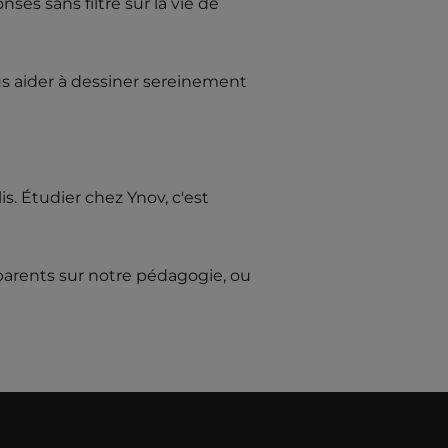
s sans filtre sur la vie de
s aider à dessiner sereinement
s. Étudier chez Ynov, c'est
 parents sur notre pédagogie, ou