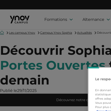
Formations
Alternance
Accueil
Les campus Ynov
Campus Ynov Sophia
Actualités
Découvri
Découvrir Sophi
Portes Ouvertes
demain
Le respec
Publié le
29/11/2025
En donnant 
statistique
offres adap
Découvrez notre campus
Vous pouve
Pour plus 