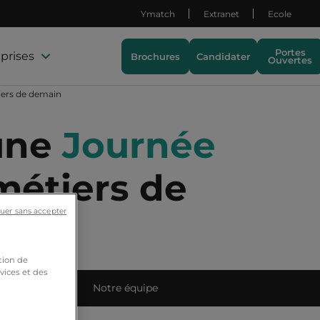
Ymatch
Extranet
Ecole
Portes
prises
Brochures
Candidater
Ouvertes
iers de demain
 une
Journée
métiers de
uer sans accepter
tion de
vices et des
ets étudiants
Notre équipe