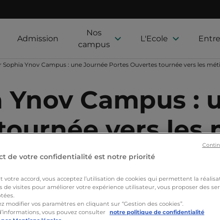
Nos
Admission
L'Ecole
Entre
campus
r Sophia Ynov Campus : une Journée Portes Ouvertes tournée vers les mét
a Ynov Campus :
tournée vers les 
Contin
t de votre confidentialité est notre priorité
votre accord, vous acceptez l’utilisation de cookies qui permettent la réalisa
s de visites pour améliorer votre expérience utilisateur, vous proposer des ser
tées.
Nos formations
Actualités
Nos étudiants
Proj
z modifier vos paramètres en cliquant sur “Gestion des cookies”.
d’informations, vous pouvez consulter
notre politique de confidentialité