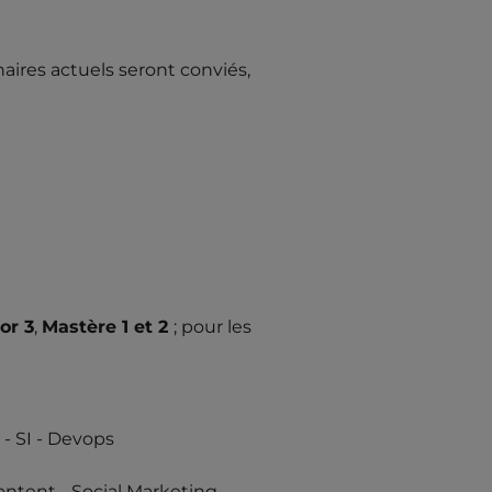
naires actuels seront conviés,
or 3
,
Mastère 1 et 2
; pour les
- SI - Devops
ntent - Social Marketing