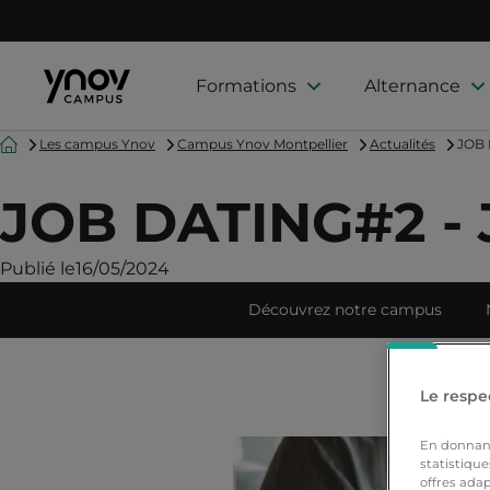
Formations
Alternance
Accueil
Les campus Ynov
Campus Ynov Montpellier
Actualités
JOB 
JOB DATING#2 - 
Publié le
16/05/2024
Découvrez notre campus
Le respec
En donnant 
statistique
offres adap