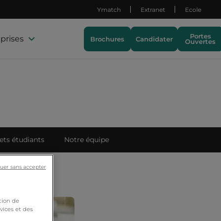
Ymatch
Extranet
Ecole
Portes
prises
Brochures
Candidater
Ouvertes
ets étudiants
Notre équipe
uer sans accepter
tion de
vices et des