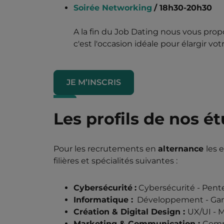
Soirée Networking
/ 18h30-20h30
A la fin du Job Dating nous vous prop
c'est l'occasion idéale pour élargir vo
JE M’INSCRIS
Les profils de nos é
Pour les recrutements en
alternance
les 
filières et spécialités suivantes :
Cybersécurité
:
Cybersécurité - Pente
Informatique :
Développement - Game 
Création & Digital Design :
UX/UI - 
Marketing & Communication :
Commu