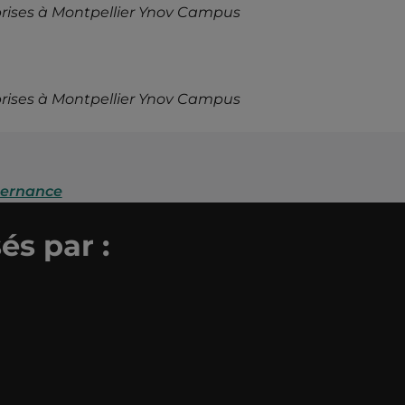
rises à Montpellier Ynov Campus
rises à Montpellier Ynov Campus
lternance
és par :