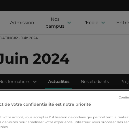
Nos
Admission
L'Ecole
Entre
campus
DATING#2 - Juin 2024
Juin 2024
Nos formations
Actualités
Nos étudiants
Proj
Contin
t de votre confidentialité est notre priorité
votre accord, vous acceptez l’utilisation de cookies qui permettent la réalisa
s de visites pour améliorer votre expérience utilisateur, vous proposer des ser
tées.