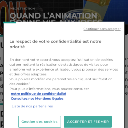
Continuer sans accepter
Le respect de votre confidentialité est notre
Un projet créatif de A à Z
priorité
Les étudiants de
deuxième année
de la filièr
En donnant votre accord, vous acceptez l’utilisation de cookies
qui permettent la réalisation de statistiques de visites pour
Audiovisuel
du
Lille Ynov Campus
ont réalisé u
améliorer votre expérience utilisateur, vous proposer des services
projet de composition en motion design
, entièrement
et des offres adaptées.
libre dans son sujet. L'objectif : produire une animation
Vous pouvez modifier vos paramètres en cliquant sur “Gestion
des cookies”.
d'environ
une minute
sur
Adobe After Effects
, e
Pour plus d’informations, vous pouvez consulter
maîtrisant toutes les étapes de la création audiovisuelle
notre politique de confidentialité
Consultez nos Mentions légales
: de l'écriture jusqu'au sound design.
Liste de nos partenaires
De l'intention à l'image : un
processus de production
Gestion des cookies
ACCEPTER ET FERMER