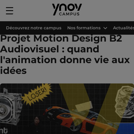
Menu
principal
Accueil
Les campus Ynov
Campus Ynov Lille
Projets étudiants
B2 Au
Découvrez notre campus
Nos formations
Actualité
Projet Motion Design B2
Audiovisuel : quand
l'animation donne vie aux
idées