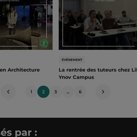
ÉVÉNEMENT
e en Architecture
La rentrée des tuteurs chez Li
Ynov Campus
1
2
3
...
6
Page
Page
précédente
suivante
és par :