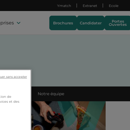
Ymatch
Extranet
Ecole
Portes
prises
Brochures
Candidater
Ouvertes
uer sans accepter
ets étudiants
Notre équipe
tion de
vices et des