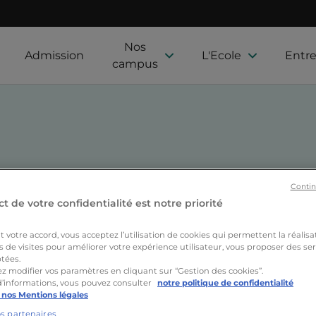
Nos
Admission
L'Ecole
Entre
campus
Contin
t de votre confidentialité est notre priorité
Nos formations
Actualités
Nos étudiants
Proj
votre accord, vous acceptez l’utilisation de cookies qui permettent la réalisa
s de visites pour améliorer votre expérience utilisateur, vous proposer des ser
tées.
z modifier vos paramètres en cliquant sur “Gestion des cookies”.
d’informations, vous pouvez consulter
notre politique de confidentialité
 nos Mentions légales
os partenaires