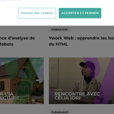
Gestion des cookies
ACCEPTER ET FERMER
FORMATION
nce d’analyse de
Ywork Web : apprendre les ba
Robots
du HTML
ÉVÉNEMENT