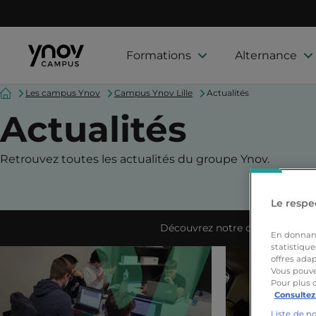
Formations
Alternance
Accueil
Les campus Ynov
Campus Ynov Lille
Actualités
Actualités
Retrouvez toutes les actualités du groupe Ynov.
Le respec
Découvrez notre campus
En donnant 
statistique
offres adap
Vous pouve
Pour plus 
Consultez
Liste de n