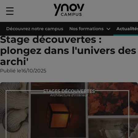
Menu
principal
Accueil
Les campus Ynov
Campus Ynov Lille
Actualités
Stage découv
Découvrez notre campus
Nos formations
Actualité
Stage découvertes :
plongez dans l'univers des
archi'
Publié le
16/10/2025