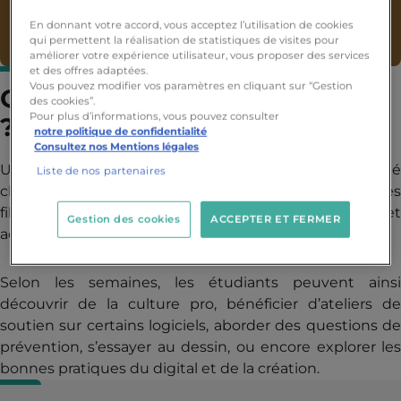
En donnant votre accord, vous acceptez l’utilisation de cookies
qui permettent la réalisation de statistiques de visites pour
améliorer votre expérience utilisateur, vous proposer des services
et des offres adaptées.
Vous pouvez modifier vos paramètres en cliquant sur “Gestion
Qu’est-ce qu’un atelier Ywork
des cookies”.
Pour plus d’informations, vous pouvez consulter
?
notre politique de confidentialité
Consultez nos Mentions légales
Un atelier Ywork est un temps d’apprentissage animé
Liste de nos partenaires
chaque mercredi soir par les mentors des différentes
filières. Leur mission : proposer des sessions pratiques et
Gestion des cookies
ACCEPTER ET FERMER
accessibles autour de sujets liés à leur spécialité.
Selon les semaines, les étudiants peuvent ainsi
découvrir de la culture pro, bénéficier d’ateliers de
soutien sur certains logiciels, aborder des questions de
prévention, s’essayer au dessin, ou encore explorer les
bonnes pratiques du digital et de la création.