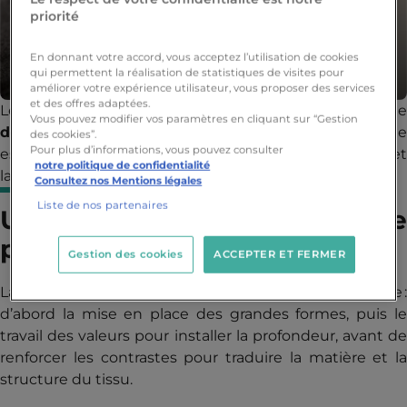
priorité
En donnant votre accord, vous acceptez l’utilisation de cookies
qui permettent la réalisation de statistiques de visites pour
améliorer votre expérience utilisateur, vous proposer des services
et des offres adaptées.
Les étudiants de 1ʳᵉ année ont participé à un atelier de
Vous pouvez modifier vos paramètres en cliquant sur “Gestion
dessin au fusain
dédié à l’étude de drapé, une pratiqu
des cookies”.
Pour plus d’informations, vous pouvez consulter
essentielle pour développer le sens de l’observation et
notre politique de confidentialité
la compréhension du volume.
Consultez nos Mentions légales
Liste de nos partenaires
Une méthode progressive
pour structurer le regard
Gestion des cookies
ACCEPTER ET FERMER
La séance s’appuyait sur une méthode progressive :
d’abord la mise en place des grandes formes, puis le
travail des valeurs pour installer la profondeur, avant de
renforcer les contrastes pour traduire la matière et la
structure du tissu.