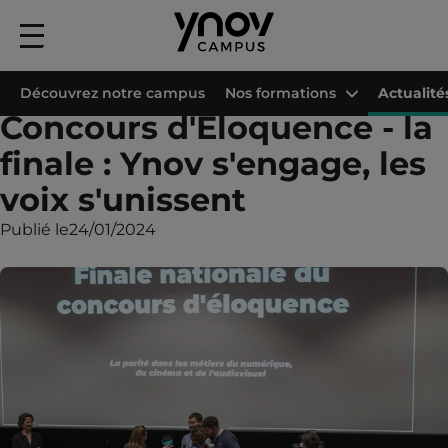
Menu
principal
Accueil
Les campus Ynov
Campus Ynov Bordeaux
Actualités
Concou
Découvrez notre campus
Nos formations
Actualité
Concours d'Éloquence - la
finale : Ynov s'engage, les
voix s'unissent
Publié le
24/01/2024