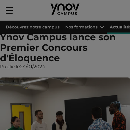
Menu
principal
Accueil
Les campus Ynov
Campus Ynov Bordeaux
Actualités
Ynov 
Découvrez notre campus
Nos formations
Actualité
Ynov Campus lance son
Premier Concours
d'Éloquence
Publié le
24/01/2024