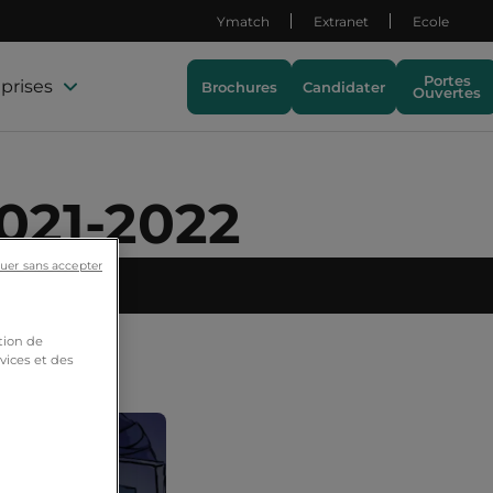
Ymatch
Extranet
Ecole
Portes
prises
Brochures
Candidater
Ouvertes
2021-2022
uer sans accepter
ies
tion de
vices et des