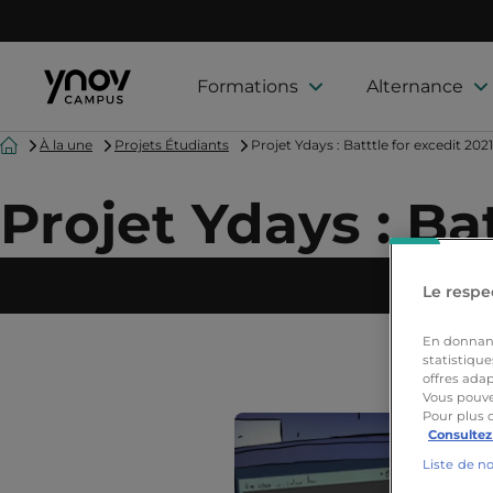
Formations
Alternance
Accueil
À la une
Projets Étudiants
Projet Ydays : Batttle for excedit 202
Projet Ydays : Ba
À 
Le respec
En donnant 
statistique
offres adap
Vous pouve
Pour plus 
Consultez
Liste de n