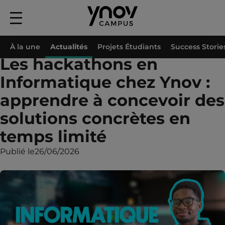
Menu
principal
Accueil
À la une
Actualités
Les hackathons en Informatique chez Ynov :
À la une
Actualités
Projets Étudiants
Success Storie
Les hackathons en
Informatique chez Ynov :
apprendre à concevoir des
solutions concrètes en
temps limité
Publié le
26/06/2026