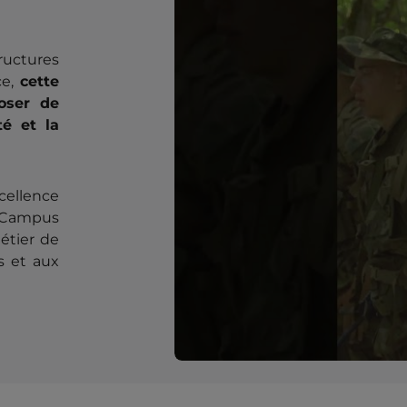
uctures
ce,
cette
oser de
té et la
ellence
v Campus
étier de
s et aux