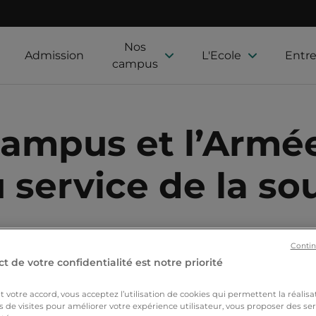
Nos
Admission
L'Ecole
Entre
campus
mpus et l’Armée 
 service de la so
Contin
t de votre confidentialité est notre priorité
la une
Actualités
Projets Étudiants
Success Stor
votre accord, vous acceptez l’utilisation de cookies qui permettent la réalisa
s de visites pour améliorer votre expérience utilisateur, vous proposer des ser