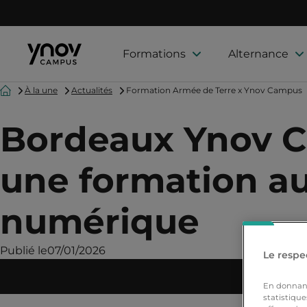
Formations
Alternance
Accueil
À la une
Actualités
Formation Armée de Terre x Ynov Campus
Bordeaux Ynov Ca
une formation au
numérique
Publié le
07/01/2026
Le respec
À 
En donnant 
statistique