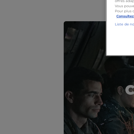
offres adap
Vous pouve
Pour plus 
Consultez
Liste de n