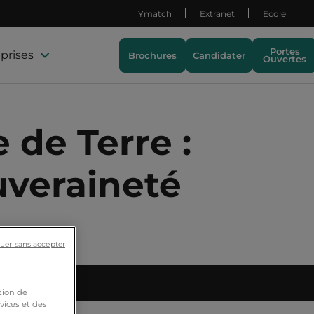
Ymatch
Extranet
Ecole
Portes
prises
Brochures
Candidater
Ouvertes
de Terre :
uveraineté
uer sans accepter
ies
tion de
vices et des