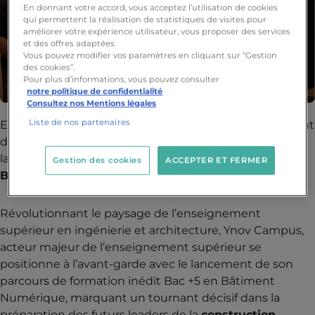
En donnant votre accord, vous acceptez l’utilisation de cookies
qui permettent la réalisation de statistiques de visites pour
améliorer votre expérience utilisateur, vous proposer des services
et des offres adaptées.
Vous pouvez modifier vos paramètres en cliquant sur “Gestion
des cookies”.
Pour plus d’informations, vous pouvez consulter
notre politique de confidentialité
Consultez nos Mentions légales
Liste de nos partenaires
En marge du BIM World et à l’occasion d’un événement
dédié (le
BIM off
d'Ynov), Ynov Campus annonce le
lancement de son
nouveau parcours de formation
Gestion des cookies
ACCEPTER ET FERMER
Bac +5 en Bâtiment Numérique
.
Révolutionnant le paysage de l’enseignement
supérieur en ingénierie et architecture, Ynov Campus,
acteur majeur de l’enseignement supérieur se
positionne à l’avant-garde avec le lancement de son
parcours de formation inédit Bac +5 en Bâtiment
Numérique, marquant un tournant décisif dans la
préparation des futurs leaders de la
construction