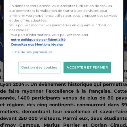
En donnant votre accord, vous acceptez l’utilisation de cookies
qui permettent la réalisation de statistiques de visites pour
améliorer votre expérience utilisateur, vous proposer des services
et des offres adaptées.
Vous pouvez modifier vos paramètres en cliquant sur “Gestion
des cookies”.
Pour plus d’informations, vous pouvez consulter
notre politique de confidentialité
Consultez nos Mentions légales
Liste de nos partenaires
Gestion des cookies
ACCEPTER ET FERMER
La France accueille du 10 au 15 septembre prochain
la compétition mondiale des métiers « WorldSkills
Lyon 2024 ». Un évènement historique qui permettra
de faire rayonner l’excellence à la française. Cette
année, 1 400 participants venus de plus de 80 pays
et régions des cinq continents concourront dans 59
métiers, démontrant leur excellence et savoir-faire
devant 250 000 visiteurs. Parmi eux, deux étudiants
d’Ynov Campus, Marius Perrier et Dorian Giraud,