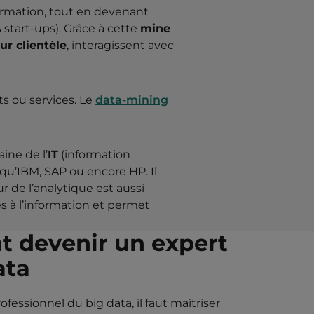
ormation, tout en devenant
 start-ups). Grâce à cette
mine
ur clientèle
, interagissent avec
s ou services. Le
data-mining
ine de l’
IT
(information
 qu’IBM, SAP ou encore HP. Il
 de l’analytique est aussi
ès à l’information et permet
 devenir un expert
ata
fessionnel du big data, il faut maîtriser