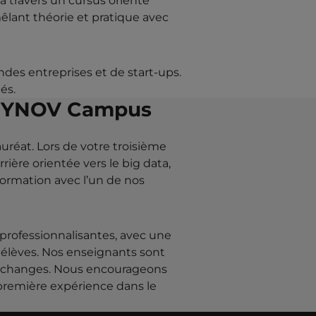
 travers un cursus orienté
êlant théorie et pratique avec
ndes entreprises et de start-ups.
és.
e d’YNOV Campus
auréat. Lors de votre troisième
rière orientée vers le big data,
formation avec l’un de nos
rofessionnalisantes, avec une
s élèves. Nos enseignants sont
es échanges. Nous encourageons
 première expérience dans le