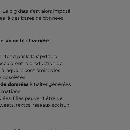
 Le big data s’est alors imposé
éel à des bases de données
me
,
vélocité
et
variété
:
ntend par là la rapidité à
accélèrent la production de
à laquelle sont émises les
te obsolètes
 de données
à traiter générées
formations
iées. Elles peuvent être de
tweets, textos, réseaux sociaux…)