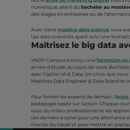
Notre
école de marketing digital
vous pro
numérique, allant du
bachelor au mastèr
des stages en entreprise ou de l’alternance
Avec notre
mastère data science
, vous av
Les data scientists ayant suivi une format
Maîtrisez le big data 
YNOV Campus a conçu une
formation en
année d’étude, au cours de votre Bachelor, v
avec l’option IA & Data. Un choix que nous
Mastères Data Engineer & Data Scientist ou 
Pour former les experts de demain, l’
école
pédagogie basée sur l’action. Chaque cours
issus du milieu professionnel et les appr
ces derniers à opter pour une alternance e
monde du travail et pour mettre en pratiqu