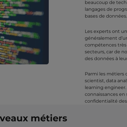
beaucoup de techn
langages de progr
bases de données.
Les experts ont un 
généralement d’un 
compétences très r
secteurs, car de n
des données à leur
Parmi les métiers 
scientist, data an
learning engineer
connaissances en sé
confidentialité de
veaux métiers