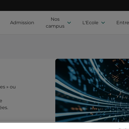
Nos
Admission
L'Ecole
Entre
campus
ées » ou
e
ées.