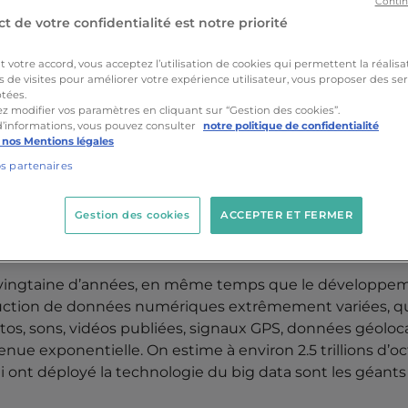
Contin
t de votre confidentialité est notre priorité
votre accord, vous acceptez l’utilisation de cookies qui permettent la réalisa
s de visites pour améliorer votre expérience utilisateur, vous proposer des ser
tées.
z modifier vos paramètres en cliquant sur “Gestion des cookies”.
d’informations, vous pouvez consulter
notre politique de confidentialité
 nos Mentions légales
 data ?
os partenaires
es collectées par les entreprises. Ces dernières sont en
Gestion des cookies
ACCEPTER ET FERMER
tilisées pour des projets de machine learning.
ne vingtaine d’années, en même temps que le développe
duction de données numériques extrêmement variées, qu’
os, sons, vidéos publiées, signaux GPS, données géoloca
evenue exponentielle. On estime à environ 2.5 trillions d’
 ont déployé la technologie du big data sont les géa