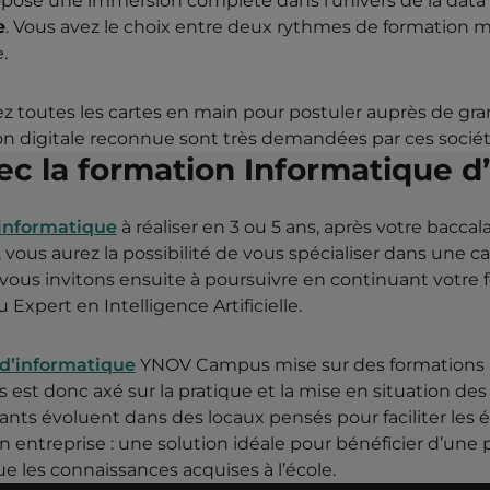
pose une immersion complète dans l’univers de la data à
e
. Vous avez le choix entre deux rythmes de formation m
.
ez toutes les cartes en main pour postuler auprès de gra
ion digitale reconnue sont très demandées par ces sociét
avec la formation Informatiqu
 informatique
à réaliser en 3 ou 5 ans, après votre baccal
ous aurez la possibilité de vous spécialiser dans une car
 vous invitons ensuite à poursuivre en continuant votre 
Expert en Intelligence Artificielle.
 d’informatique
YNOV Campus mise sur des formations p
 est donc axé sur la pratique et la mise en situation de
enants évoluent dans des locaux pensés pour faciliter l
n entreprise : une solution idéale pour bénéficier d’une
e les connaissances acquises à l’école.