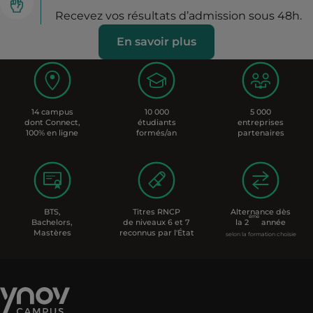
Recevez vos résultats d’admission sous 48h.
En savoir plus
14 campus
10 000
5 000
dont Connect,
étudiants
entreprises
100% en ligne
formés/an
partenaires
BTS,
Titres RNCP
Alternance dès
ème
Bachelors,
de niveaux 6 et 7
la 2
année
Mastères
reconnus par l'État
selon la formation choisie