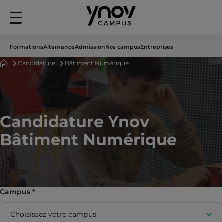
Menu
principal
Formations
Alternance
Admission
Nos campus
Entreprises
Accueil
Candidature
Bâtiment Numérique
Candidature Ynov
Bâtiment Numérique
Campus