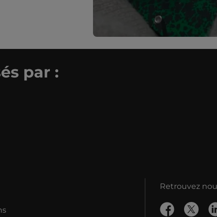
és par :
Retrouvez nous
ns