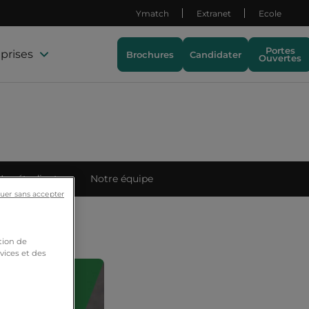
Ymatch
Extranet
Ecole
Portes
prises
Brochures
Candidater
Ouvertes
Nos étudiants
Notre équipe
uer sans accepter
tion de
vices et des