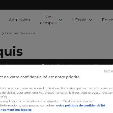
Nos
Admission
L'Ecole
Entre
campus
Le carnet de croquis
quis
Nos formations
Projets étudiants
Actualités
Contin
t de votre confidentialité est notre priorité
votre accord, vous acceptez l’utilisation de cookies qui permettent la réalisa
s de visites pour améliorer votre expérience utilisateur, vous proposer des ser
tées.
z modifier vos paramètres en cliquant sur “Gestion des cookies”.
d’informations, vous pouvez consulter
notre politique de confidentialité
 nos Mentions légales