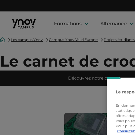
Formations
Alternance
Accueil
Les campus Ynov
Campus Ynov Val d'Europe
Projets étudiants
Le carnet de cro
Découvrez notre campus
Le respec
En donnant 
statistique
offres adap
Vous pouve
Pour plus 
Consultez