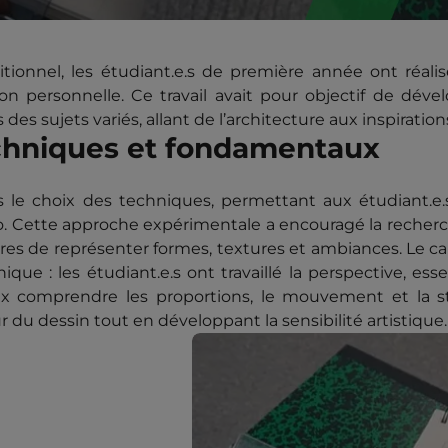
tionnel, les étudiant.e.s de première année ont réali
n personnelle. Ce travail avait pour objectif de dével
s des sujets variés, allant de l’architecture aux inspiratio
echniques et fondamentaux
s le choix des techniques, permettant aux étudiant.e.s
tylo. Cette approche expérimentale a encouragé la recher
ères de représenter formes, textures et ambiances. Le c
ue : les étudiant.e.s ont travaillé la perspective, esse
eux comprendre les proportions, le mouvement et la 
r du dessin tout en développant la sensibilité artistique.