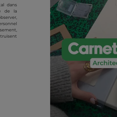
tal dans
ne de la
bserver,
personnel
ssement,
struisent