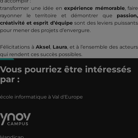
d’accomplir :
transformer une idée en
expérience mémorable
, faire
rayonner le territoire et démontrer que
passion,
créativité et esprit d’équipe
sont des leviers puissant
pour mener des projets d’envergure.
Félicitations à
Aksel
,
Laura
, et à l’ensemble des acteurs
qui rendent ces succès possibles.
Vous pourriez être intéressés
par :
école informatique à Val d'Europe
Handicap