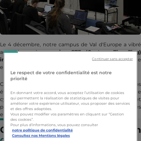
Le 4 décembre, notre campus de Val d'Europe a vibré
au rythme du
premier CTF (Capture The Flag
intercampus
de l’année, organisé par
OXYHACK
, un
Continuer sans accepter
entreprise fondée par nos talentueux alumni.
Le respect de votre confidentialité est notre
priorité
Cette journée intense et enrichissante a permis à nos
étudiants de se mesurer à d'autres passionnés de
En donnant votre accord, vous acceptez l’utilisation de cookies
qui permettent la réalisation de statistiques de visites pour
cybersécurité dans un cadre compétitif et
améliorer votre expérience utilisateur, vous proposer des services
pédagogique, tout en développant des compétences
et des offres adaptées.
essentielles à leur future carrière.
Vous pouvez modifier vos paramètres en cliquant sur “Gestion
des cookies”.
Pour plus d’informations, vous pouvez consulter
Qu'est-ce qu'un CTF en
notre politique de confidentialité
Consultez nos Mentions légales
cybersécurité
?