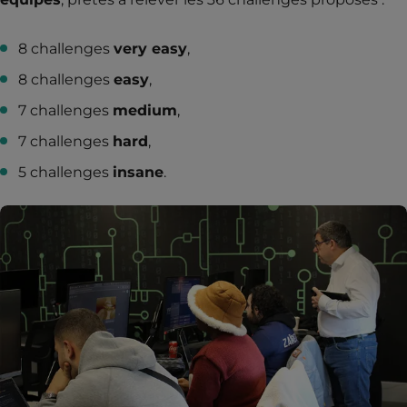
8 challenges
very easy
,
8 challenges
easy
,
7 challenges
medium
,
7 challenges
hard
,
5 challenges
insane
.