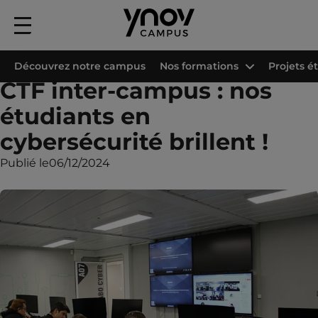
Menu
principal
Accueil
Les campus Ynov
Campus Ynov Val d'Europe
Actualités
CTF 
Découvrez notre campus
Nos formations
Projets é
CTF inter-campus : nos
étudiants en
cybersécurité brillent !
Publié le
06/12/2024