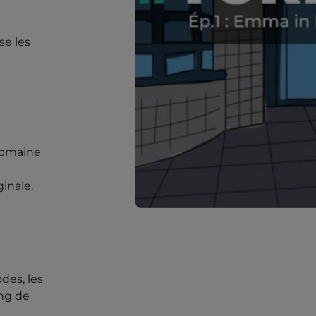
se les
domaine
inale.
odes, les
ong de