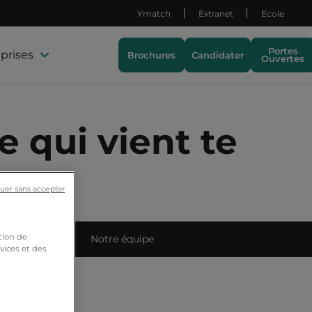
Ymatch
Extranet
Ecole
Portes
prises
Brochures
Candidater
Ouvertes
 qui vient te
uer sans accepter
tion de
ets étudiants
Notre équipe
vices et des