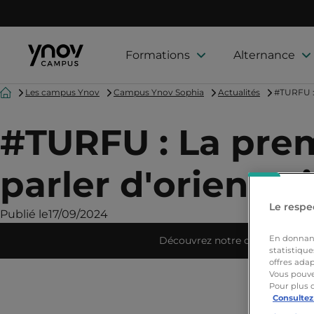
Formations
Alternance
Accueil
Les campus Ynov
Campus Ynov Sophia
Actualités
#TURFU : 
#TURFU : La prem
parler d'orientati
Le respec
Publié le
17/09/2024
En donnant 
Découvrez notre campus
statistique
offres adap
Vous pouve
Pour plus 
Consultez