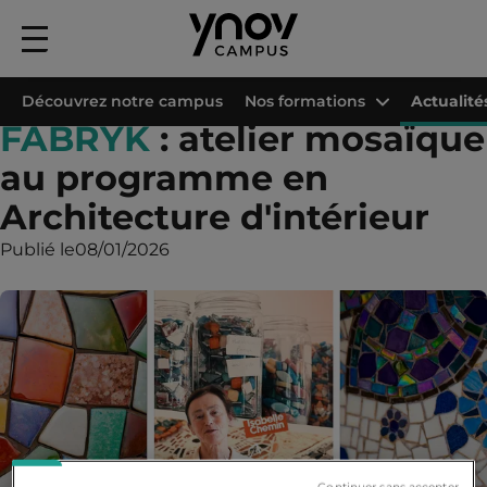
Menu
principal
Accueil
Les campus Ynov
Campus Ynov Sophia
Actualités
FABRYK : 
Découvrez notre campus
Nos formations
Actualité
FABRYK
: atelier mosaïque
au programme en
Architecture d'intérieur
Publié le
08/01/2026
Continuer sans accepter