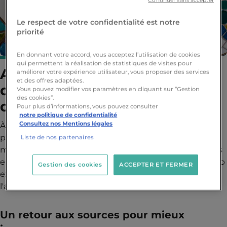
Le respect de votre confidentialité est notre
priorité
En donnant votre accord, vous acceptez l’utilisation de cookies
qui permettent la réalisation de statistiques de visites pour
Architecture d'Intérieur : L'art
améliorer votre expérience utilisateur, vous proposer des services
et des offres adaptées.
de la matière au bout des
Vous pouvez modifier vos paramètres en cliquant sur “Gestion
des cookies”.
doigts
Pour plus d’informations, vous pouvez consulter
notre politique de confidentialité
Consultez nos Mentions légales
À Sophia Ynov Campus, nous croyons fermement que
pour bien concevoir, il faut savoir toucher, tester et
Liste de nos partenaires
manipuler. C'est dans cette optique que nos étudiants
en Architecture d'Intérieur ont participé à un workshop
Gestion des cookies
ACCEPTER ET FERMER
exceptionnel dédié à l'art de la
mosaïque
, animé par
l'artiste
Isabelle Chemin
.
Un retour aux sources pour mieux