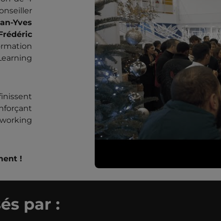
nseiller
an-Yves
Frédéric
rmation
Learning
finissent
nforçant
tworking
ment !
és par :