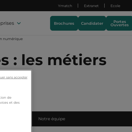
Ymatch
Extranet
Ecole
Portes
prises
Brochures
Candidater
Ouvertes
ion numérique
s : les métiers
ation
uer sans accepter
tion de
vices et des
ets étudiants
Notre équipe