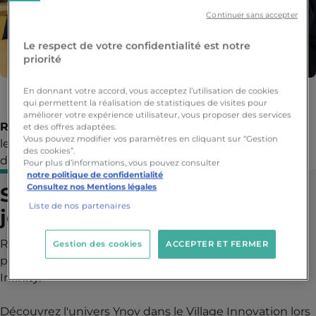
Continuer sans accepter
Le respect de votre confidentialité est notre
priorité
En donnant votre accord, vous acceptez l’utilisation de cookies
À vos agendas !
qui permettent la réalisation de statistiques de visites pour
améliorer votre expérience utilisateur, vous proposer des services
Rouen Ynov Campus
vous donne rendez-vous durant
et des offres adaptées.
Vous pouvez modifier vos paramètres en cliquant sur “Gestion
le mois de mai, venez rencontrer notre équipe et
des cookies”.
découvrir nos formations !
Pour plus d’informations, vous pouvez consulter
notre politique de confidentialité
Consultez nos Mentions légales
Salon Business Expo Rouen :
Liste de nos partenaires
jeudi 16 mai
Retrouvez-nous le jeudi 16 mai au Parc Expo de Rouen
Gestion des cookies
ACCEPTER ET FERMER
pour le salon
Business Expo Rouen
organisé par So
Infinity.
Découvrez l'univers Ynov dans le Village Innovation lors