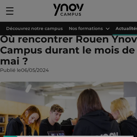
Menu
principal
Accueil
Les campus Ynov
Campus Ynov Rouen
Actualités
Où renco
Découvrez notre campus
Nos formations
Actualité
Où rencontrer Rouen Ynov
Campus durant le mois de
mai ?
Publié le
06/05/2024