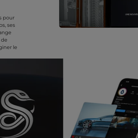
ns pour
os, ses
lange
 de
iner le