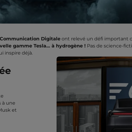
 Communication Digitale
ont relevé un défi important 
velle gamme Tesla… à hydrogène !
Pas de science-fict
i inspire déjà.
ée
te
is à une
 Musk et