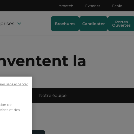
Ymatch
Extranet
Ecole
Portes
prises
Brochures
Candidater
Ouvertes
nventent la
uer sans accepter
ets étudiants
Notre équipe
tion de
vices et des