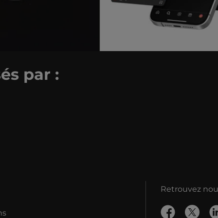
és par :
Retrouvez nous
ns