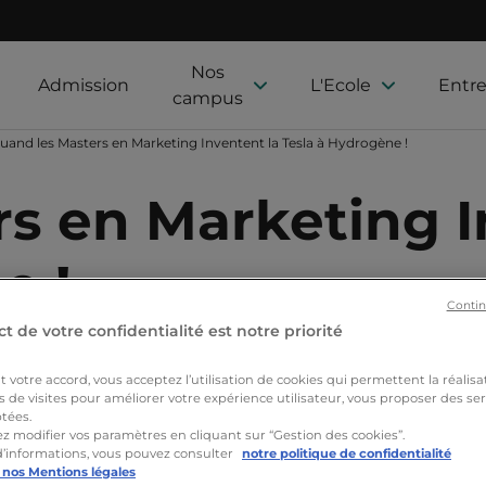
Nos
Admission
L'Ecole
Entre
campus
uand les Masters en Marketing Inventent la Tesla à Hydrogène !
s en Marketing I
e !
Contin
t de votre confidentialité est notre priorité
Nos formations
Actualités
Nos étudiants
Proj
votre accord, vous acceptez l’utilisation de cookies qui permettent la réalisa
s de visites pour améliorer votre expérience utilisateur, vous proposer des ser
tées.
z modifier vos paramètres en cliquant sur “Gestion des cookies”.
d’informations, vous pouvez consulter
notre politique de confidentialité
 nos Mentions légales