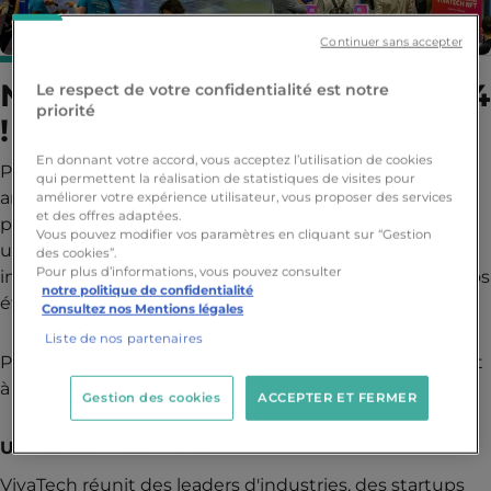
Continuer sans accepter
Nos étudiants à VivaTech 2024
Le respect de votre confidentialité est notre
priorité
!
En donnant votre accord, vous acceptez l’utilisation de cookies
Paris Ynov Campus était présent à VivaTech cette
qui permettent la réalisation de statistiques de visites pour
année. Nos Bachelors 1 de la filière Tech & Business ont
améliorer votre expérience utilisateur, vous proposer des services
et des offres adaptées.
participé à cet événement majeur, une opportunité
Vous pouvez modifier vos paramètres en cliquant sur “Gestion
unique pour nous de démontrer notre pédagogie
des cookies”.
Pour plus d’informations, vous pouvez consulter
innovante et de montrer comment nous préparons nos
notre politique de confidentialité
étudiants à exceller dans le monde professionnel.
Consultez nos Mentions légales
Liste de nos partenaires
Pourquoi est-ce important que nos étudiants assistent
à ces événements ?
Gestion des cookies
ACCEPTER ET FERMER
Un Réseau Inestimable
VivaTech réunit des leaders d'industries, des startups