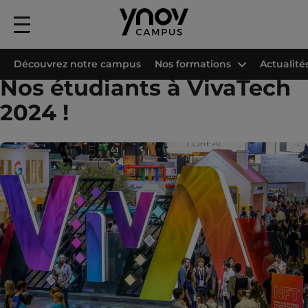
Menu
principal
Accueil
Les campus Ynov
Campus Ynov Paris
Projets étudiants
Nos 
Découvrez notre campus
Nos formations
Actualité
Nos étudiants à VivaTech
2024 !