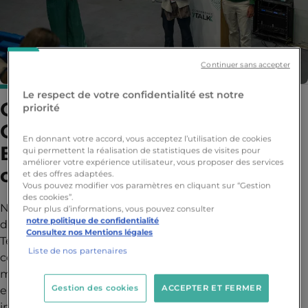
Continuer sans accepter
Le respect de votre confidentialité est notre
Challenge 72h - Marketing &
priorité
Communication et Tech &
En donnant votre accord, vous acceptez l’utilisation de cookies
Business, un feu d'artifice
qui permettent la réalisation de statistiques de visites pour
améliorer votre expérience utilisateur, vous proposer des services
créatif !
et des offres adaptées.
Vous pouvez modifier vos paramètres en cliquant sur “Gestion
des cookies”.
Nos étudiants en Bachelor ont brillamment relevé le
Pour plus d’informations, vous pouvez consulter
notre politique de confidentialité
défi du challenge 72h Marketing & Communication et
Consultez nos Mentions légales
Tech & Business ! Cette année, ils ont planché sur la
Liste de nos partenaires
conception d'une stratégie de communication et de
marketing pour le 30e anniversaire des Editions Kana
Gestion des cookies
ACCEPTER ET FERMER
en 2026, avec pour mission de proposer un concept
innovant.