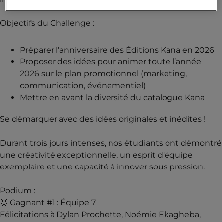
Objectifs du Challenge :
Préparer l’anniversaire des Éditions Kana en 2026
Proposer des idées pour animer toute l’année
2026 sur le plan promotionnel (marketing,
communication, événementiel)
Mettre en avant la diversité du catalogue Kana
Se démarquer avec des idées originales et inédites !
Durant trois jours intenses, nos étudiants ont démontré
une créativité exceptionnelle, un esprit d'équipe
exemplaire et une capacité à innover sous pression.
Podium :
🥇 Gagnant #1 : Équipe 7
Félicitations à Dylan Prochette, Noémie Ekagheba,