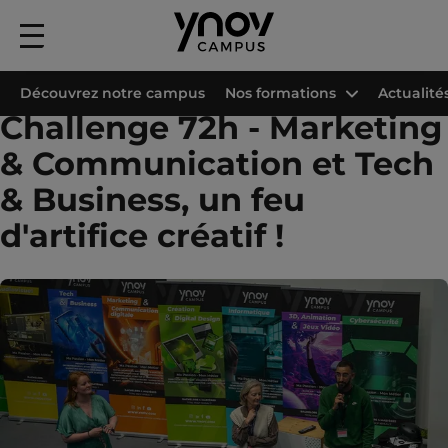
Menu
principal
Accueil
Les campus Ynov
Campus Ynov Paris
Projets étudiants
Chal
Découvrez notre campus
Nos formations
Actualité
Challenge 72h - Marketing
& Communication et Tech
& Business, un feu
d'artifice créatif !