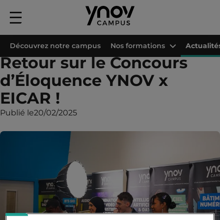
Menu
principal
Accueil
Les campus Ynov
Campus Ynov Paris
Actualités
Retour sur
Découvrez notre campus
Nos formations
Actualité
Retour sur le Concours
d’Éloquence YNOV x
EICAR !
Publié le
20/02/2025