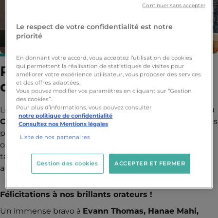
Continuer sans accepter
Le respect de votre confidentialité est notre
priorité
En donnant votre accord, vous acceptez l’utilisation de cookies
qui permettent la réalisation de statistiques de visites pour
Retour sur le Concours
améliorer votre expérience utilisateur, vous proposer des services
d’Éloquence YNOV x EICAR !
et des offres adaptées.
Vous pouvez modifier vos paramètres en cliquant sur “Gestion
des cookies”.
Pour plus d’informations, vous pouvez consulter
Le campus de Paris Ynov Campus a vibré au rythme du
notre politique de confidentialité
Concours d’Éloquence
, une étape clé des qualifications
Consultez nos Mentions légales
pour la grande finale nationale du
14 mars
. Ce défi
Liste de nos partenaires
oratoire a permis à nos étudiants de démontrer leur
talent en prise de parole et de relever un challenge
Gestion des cookies
ACCEPTER ET FERMER
aussi exigeant qu’inspirant.
Félicitations à nos brillants orateurs !
Un immense bravo à
Evann Thomas, Hanae Mahi,