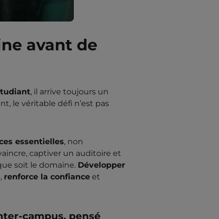
ine avant de
tudiant
, il arrive toujours un
t, le véritable défi n’est pas
es essentielles
, non
vaincre, captiver un auditoire et
que soit le domaine.
Développer
s
,
renforce la confiance
et
nter-campus, pensé