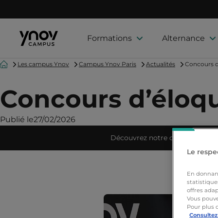
Formations
Alternance
Accueil
Les campus Ynov
Campus Ynov Paris
Actualités
Concours d
Concours d’éloq
Publié le
27/02/2026
Découvrez notre campus
Le respec
En donnant 
statistique
offres adap
Vous pouve
Pour plus 
Consultez