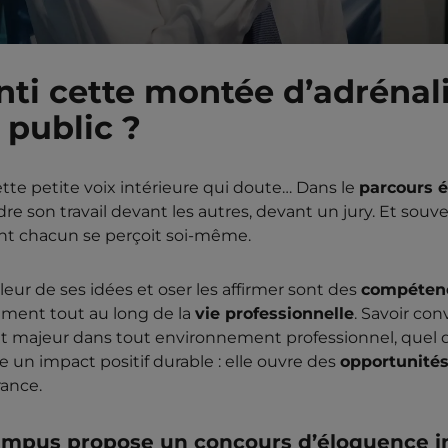
nti cette montée d’adrénal
 public ?
ette petite voix intérieure qui doute… Dans le
parcours é
re son travail devant les autres, devant un jury. Et souven
ont chacun se perçoit soi-même.
valeur de ses idées et oser les affirmer sont des
compétenc
ment tout au long de la
vie professionnelle
. Savoir con
out majeur dans tout environnement professionnel, quel 
 un impact positif durable : elle ouvre des
opportunité
rance.
Campus propose un concours d’éloquence i