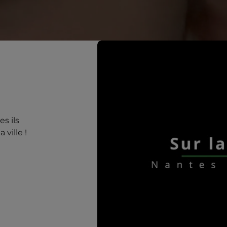
s ils
 ville !