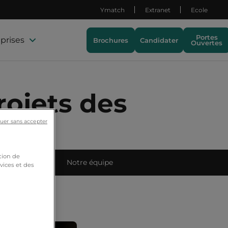
Ymatch
Extranet
Ecole
Portes
prises
Brochures
Candidater
Ouvertes
ojets des
uer sans accepter
tion de
ets étudiants
Notre équipe
vices et des