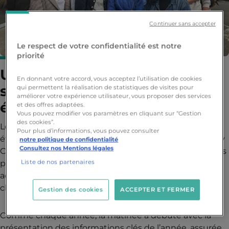
Continuer sans accepter
Le respect de votre confidentialité est notre
priorité
Une rentrée placée sous le
En donnant votre accord, vous acceptez l’utilisation de cookies
signe de l’accueil et des
qui permettent la réalisation de statistiques de visites pour
améliorer votre expérience utilisateur, vous proposer des services
échanges chaleureux
et des offres adaptées.
Vous pouvez modifier vos paramètres en cliquant sur “Gestion
des cookies”.
Le mois d’octobre a été marqué par les rentrées des
Pour plus d’informations, vous pouvez consulter
étudiants de Bachelor 3 et des Mastères à Nantes Ynov
notre politique de confidentialité
Consultez nos Mentions légales
Campus. Les 1er, 7 et 14 octobre, le campus a ouvert ses
Liste de nos partenaires
portes au Sémaphore pour retrouver les anciens et
accueillir les nouveaux étudiants, dans une ambiance
chaleureuse.
Gestion des cookies
ACCEPTER ET FERMER
Comme chaque année, la matinée a débuté avec la
présentation des informations clés de l’année, assurée