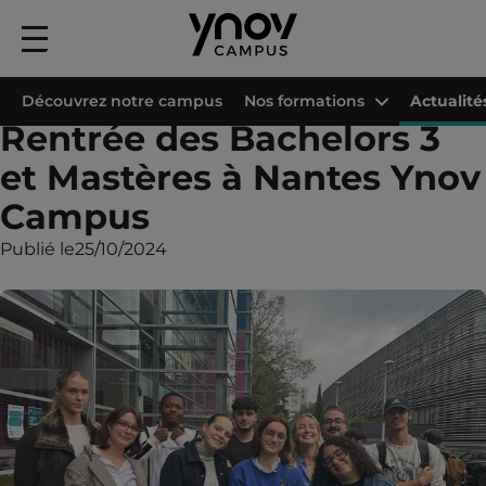
Menu
principal
Accueil
Les campus Ynov
Campus Ynov Nantes
Actualités
Rentrée 
Découvrez notre campus
Nos formations
Actualité
Rentrée des Bachelors 3
et Mastères à Nantes Ynov
Campus
Publié le
25/10/2024