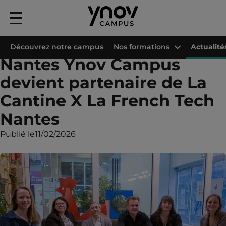
Menu
principal
Accueil
Les campus Ynov
Campus Ynov Nantes
Actualités
Nantes Y
Découvrez notre campus
Nos formations
Actualité
Nantes Ynov Campus
devient partenaire de La
Cantine X La French Tech
Nantes
Publié le
11/02/2026