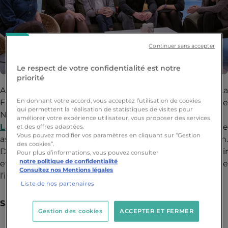
Continuer sans accepter
Le respect de votre confidentialité est notre
priorité
Acteur majeur du territoire ligérien, La Cantine X La
En donnant votre accord, vous acceptez l’utilisation de cookies
French Tech Nantes devient un partenaire clé de
qui permettent la réalisation de statistiques de visites pour
Nantes Ynov Campus. Retour sur ce partenariat.
améliorer votre expérience utilisateur, vous proposer des services
La Cantine X La French Tech Nantes
est une
et des offres adaptées.
Vous pouvez modifier vos paramètres en cliquant sur “Gestion
association majeure de l’écosystème nantais et ligérien.
des cookies”.
Depuis 2008, l’objectif est clair : agiter, animer, accueillir
Pour plus d’informations, vous pouvez consulter
notre politique de confidentialité
et accompagner les acteurs de l’écosystème et de
Consultez nos Mentions légales
l’innovation de la tech à Nantes et sa région.
Liste de nos partenaires
Sa mission :
Gestion des cookies
ACCEPTER ET FERMER