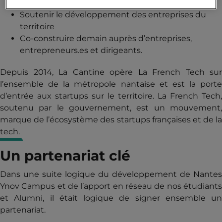
Détecter les pépites et les accompagner
Soutenir le développement des entreprises du
territoire
Co-construire demain auprès d’entreprises,
entrepreneurs.es et dirigeants.
Depuis 2014, La Cantine opère La French Tech sur
l’ensemble de la métropole nantaise et est la porte
d’entrée aux startups sur le territoire. La French Tech,
soutenu par le gouvernement, est un mouvement,
marque de l’écosystème des startups françaises et de la
tech.
Un partenariat clé
Dans une suite logique du développement de Nantes
Ynov Campus et de l’apport en réseau de nos étudiants
et Alumni, il était logique de signer ensemble un
partenariat.