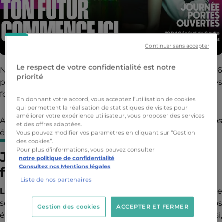
Continuer sans accepter
Le respect de votre confidentialité est notre
Nantes Ynov Campus ouvre ses portes en février 2026
priorité
pour vous présenter le campus et ses différentes
formations !
En donnant votre accord, vous acceptez l’utilisation de cookies
qui permettent la réalisation de statistiques de visites pour
améliorer votre expérience utilisateur, vous proposer des services
Alors quand venir chez nous ? Retrouvez nos
et des offres adaptées.
événements de février !
Vous pouvez modifier vos paramètres en cliquant sur “Gestion
des cookies”.
Pour plus d’informations, vous pouvez consulter
Journée Portes Ouvertes – 7
notre politique de confidentialité
Consultez nos Mentions légales
février 2026
Liste de nos partenaires
Le samedi 7 février 2026,
Nantes Ynov Campus ouvre
ses portes aux visiteurs ! L’occasion de rencontrer nos
Gestion des cookies
ACCEPTER ET FERMER
étudiants, intervenants, membres de l’équipe. Ainsi,