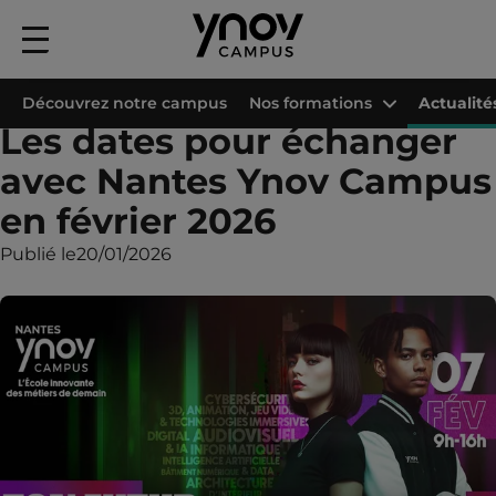
Menu
principal
Accueil
Les campus Ynov
Campus Ynov Nantes
Actualités
Les date
Découvrez notre campus
Nos formations
Actualité
Les dates pour échanger
avec Nantes Ynov Campus
en février 2026
Publié le
20/01/2026