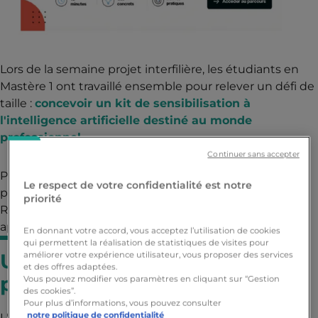
Lors de la semaine projet interfilière, les étudiants en
Mastère 1 ont travaillé ensemble pour relever un défi de
taille :
concevoir un kit de sensibilisation à
l'intelligence artificielle destiné au monde
professionnel.
Continuer sans accepter
Parmi les propositions,
le projet SafeStart,
développé
Le respect de votre confidentialité est notre
par le Groupe Phi (Alexy, Aymeric, Abdoul, Youen,
priorité
Romane, Lilas, Roula, Tatiana), s'est distingué par son
approche interactive et son design professionnel.
En donnant votre accord, vous acceptez l’utilisation de cookies
qui permettent la réalisation de statistiques de visites pour
Un contexte d'urgence
améliorer votre expérience utilisateur, vous proposer des services
et des offres adaptées.
pédagogique
Vous pouvez modifier vos paramètres en cliquant sur “Gestion
des cookies”.
Pour plus d’informations, vous pouvez consulter
notre politique de confidentialité
L'intégration massive de l'IA en entreprise transforme