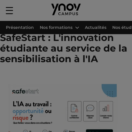
Menu
principal
Accueil
Les campus Ynov
Connect
Projets étudiants
SafeStart : L'in
Présentation
Nos formations
Actualités
Nos étud
SafeStart : L'innovation
étudiante au service de la
sensibilisation à l'IA