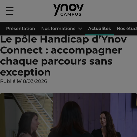
Menu
principal
Accueil
Les campus Ynov
Connect
Actualités
Le pôle Handicap d’Y
Présentation
Nos formations
Actualités
Nos étud
Le pôle Handicap d’Ynov
Connect : accompagner
chaque parcours sans
exception
Publié le
18/03/2026