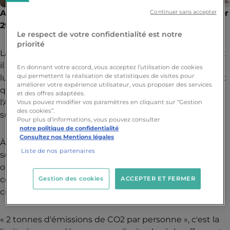
Agissons ensemble pour un avenir durable : L'Atelier
Continuer sans accepter
2tonnes sur tous les campus YNOV
Le respect de votre confidentialité est notre
priorité
La question du changement climatique est cruciale, et
il est impératif que chacun de nous prenne part à la
En donnant votre accord, vous acceptez l’utilisation de cookies
qui permettent la réalisation de statistiques de visites pour
lutte pour protéger notre planète. C'est dans cet esprit
améliorer votre expérience utilisateur, vous proposer des services
que nous sommes ravis d'annoncer le lancement de
et des offres adaptées.
l'Atelier 2tonnes, une initiative passionnante présente
Vous pouvez modifier vos paramètres en cliquant sur “Gestion
des cookies”.
sur l'ensemble des campus YNOV.
Pour plus d’informations, vous pouvez consulter
notre politique de confidentialité
Consultez nos Mentions légales
À travers l'Atelier 2tonnes, nous nous engageons à
Liste de nos partenaires
sensibiliser nos étudiants à l'urgence climatique. Notre
objectif est clair : nous voulons armer nos étudiants de
connaissances et d'outils pour qu'ils deviennent des
Gestion des cookies
ACCEPTER ET FERMER
citoyens engagés dans la transition écologique.
« 2 tonnes d'émissions de CO2 par personne », c'est la