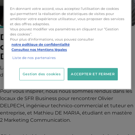
En donnant votre accord, vous acceptez l’utilisation de cookies
qui permettent la réalisation de statistiques de visites pour
améliorer votre expérience utilisateur, vous proposer des services
et des offres adaptées.
Vous pouvez modifier vos paramètres en cliquant sur “Gestion
Découvrez le témoignage
des cookies”.
Pour plus d’informations, vous pouvez consulter
d'Olivier DELPECH et Mathieu
notre politique de confidentialité
Consultez nos Mentions légales
DE MARIA
Liste de nos partenaires
La période de recrutement et de recherche
Gestion des cookies
ACCEPTER ET FERMER
d'alternance bat son plein ! 🔥
Pour vous inspirer, nous nous sommes rendus dans les
locaux de SFR Business pour rencontrer Olivier
DELPECH, ingénieur technico-commercial et tuteur en
entreprise, et Mathieu DE MARIA, étudiant en mastère
2 Marketing Communication.