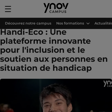
Menu
principal
Accueil
Les campus Ynov
Campus Ynov Bordeaux
Projets étudiants
Découvrez notre campus
Nos formations
Actualité
Handi-Eco : Une
plateforme innovante
pour l'inclusion et le
soutien aux personnes en
situation de handicap