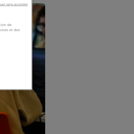
uer sans accepter
tion de
vices et des