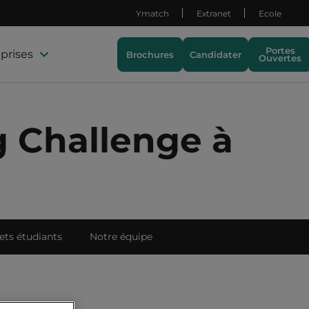
Ymatch
Extranet
Ecole
Portes
prises
Brochures
Candidater
Ouvertes
g Challenge à
ets étudiants
Notre équipe