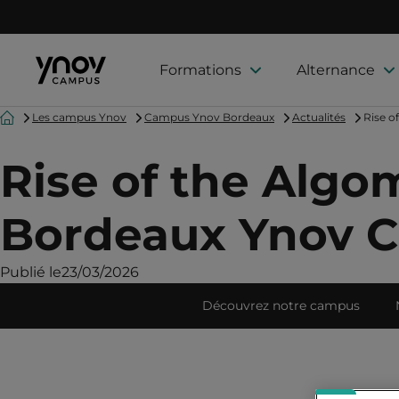
Formations
Alternance
Accueil
Les campus Ynov
Campus Ynov Bordeaux
Actualités
Rise o
Rise of the Algo
Bordeaux Ynov 
Publié le
23/03/2026
Découvrez notre campus