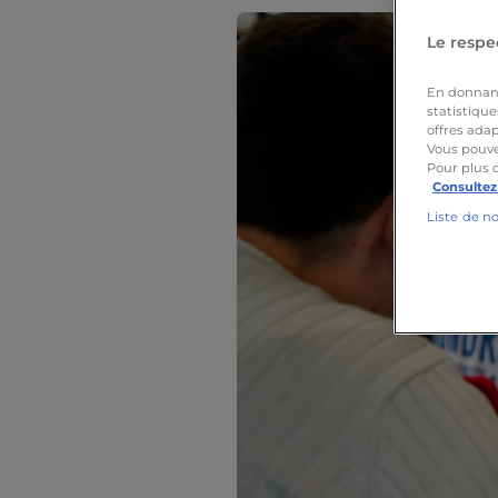
Le respec
En donnant 
statistique
offres adap
Vous pouve
Pour plus 
Consultez
Liste de n