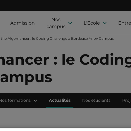
Nos
Admission
L'Ecole
Entre
campus
f the Algomancer : le Coding Challenge à Bordeaux Ynov Campus
mancer : le Codin
Campus
Nos formations
Actualités
Nos étudiants
Proj