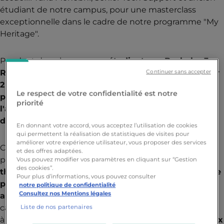
étudiant de notre campus, pour une masterclass
exceptionnelle dans le cadre de notre programme "My
Heritage".
Pendant deux heures,
nos étudiants en Bachelor 3
Robotique, accompagnés des étudiants de Bachelor
Continuer sans accepter
2 Informatique que nous avions également conviés
Le respect de votre confidentialité est notre
pour l'occasion, ont découvert les réalités de
priorité
l'alternance en informatique à Bordeaux et les clés
d'une carrière tech épanouissante.
En donnant votre accord, vous acceptez l’utilisation de cookies
qui permettent la réalisation de statistiques de visites pour
améliorer votre expérience utilisateur, vous proposer des services
Cette rencontre s'inscrit pleinement dans notre vision
et des offres adaptées.
pédagogique :
offrir bien plus qu'un enseignement
Vous pouvez modifier vos paramètres en cliquant sur “Gestion
des cookies”.
théorique, mais une véritable préparation au monde
Pour plus d’informations, vous pouvez consulter
professionnel grâce au partage d'expériences
notre politique de confidentialité
Consultez nos Mentions légales
authentiques.
Taha a accepté de revenir sur son
campus pour transmettre son "héritage" professionnel
Liste de nos partenaires
à la nouvelle génération,
créant ainsi un pont précieux