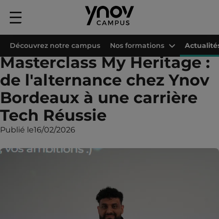
Menu
principal
Accueil
Les campus Ynov
Campus Ynov Bordeaux
Actualités
Master
Découvrez notre campus
Nos formations
Actualité
Masterclass My Heritage :
de l'alternance chez Ynov
Bordeaux à une carrière
Tech Réussie
Publié le
16/02/2026